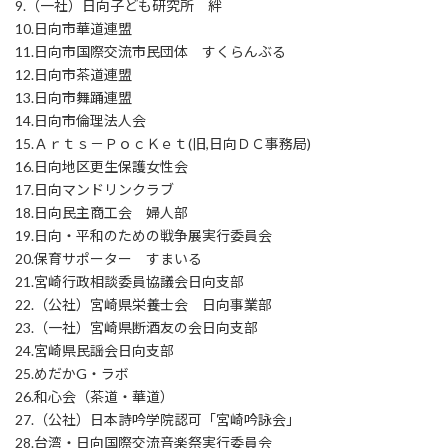
9.（一社）日向子ども研究所 絆
10.日向市華道連盟
11.日向市国際交流市民団体 すくらんぶる
12.日向市茶道連盟
13.日向市舞踊連盟
14.日向市倫理法人会
15.Ａｒｔｓ－ＰｏｃＫｅｔ(旧,日向ＤＣ事務局)
16.日向地区更生保護女性会
17.日向マンドリンクラブ
18.日向民主商工会 婦人部
19.日向・平和のための戦争展実行委員会
20.保育サポーター すまいる
21.宮崎行政相談委員協議会日向支部
22.（公社）宮崎県栄養士会 日向事業部
23.（一社）宮崎県断酒友の会日向支部
24.宮崎県民謡会日向支部
25.めだかG・ラボ
26.和心会（茶道・華道）
27.（公社）日本詩吟学院認可「宮崎吟詠会」
28.台湾・日向国際交流音楽祭実行委員会