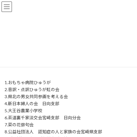
コ
ナ
日向市市民活動支援センター
ン
ビ
テ
ゲ
ン
ー
ツ
シ
登録団体一覧
へ
ョ
ス
ン
キ
に
ッ
移
ＴＯＰページ
登録団体一覧
プ
動
1.おもちゃ病院ひゅうが
2.音訳・点訳ひゅうが虹の会
3.県北の男女共同参画を考える会
4.新日本婦人の会 日向支部
5.大王谷農業小学校
6.茶道裏千家淡交会宮崎支部 日向分会
7.菜の花俳句会
8.公益社団法人 認知症の人と家族の会宮崎県支部